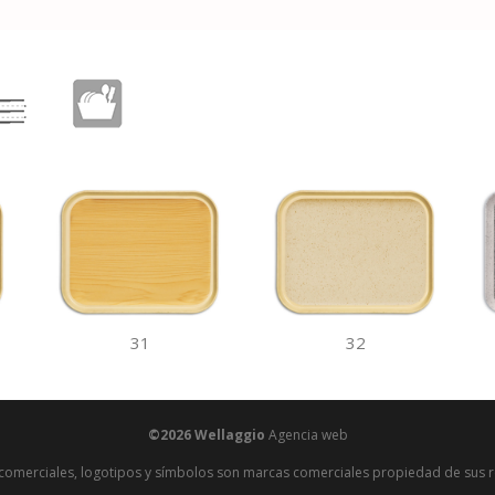
31
32
©2026
Wellaggio
Agencia web
omerciales, logotipos y símbolos son marcas comerciales propiedad de sus 