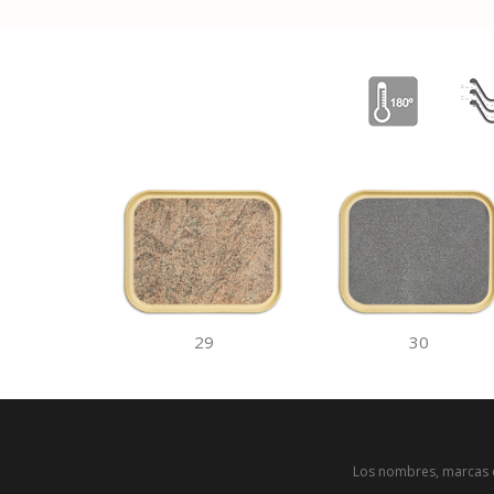
29
30
Los nombres, marcas c