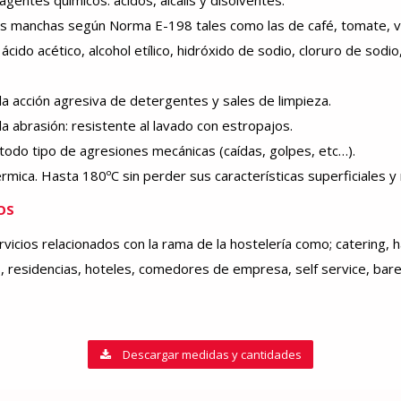
agentes químicos: ácidos, alcalís y disolventes.
las manchas según Norma E-198 tales como las de café, tomate, vi
ácido acético, alcohol etílico, hidróxido de sodio, cloruro de sodi
la acción agresiva de detergentes y sales de limpieza.
la abrasión: resistente al lavado con estropajos.
 todo tipo de agresiones mecánicas (caídas, golpes, etc…).
rmica. Hasta 180ºC sin perder sus características superficiales y
OS
rvicios relacionados con la rama de la hostelería como; catering,
s, residencias, hoteles, comedores de empresa, self service, bare
Descargar medidas y cantidades