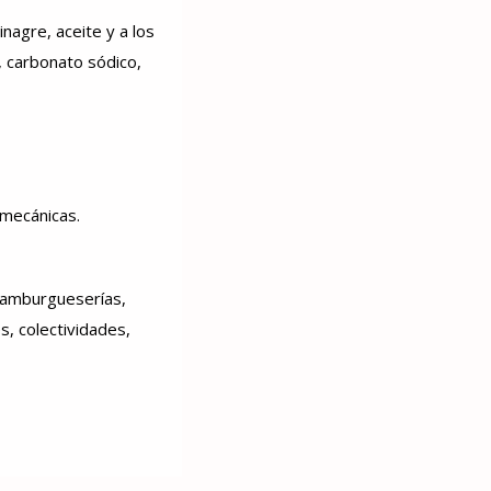
nagre, aceite y a los
o, carbonato sódico,
 mecánicas.
 hamburgueserías,
s, colectividades,